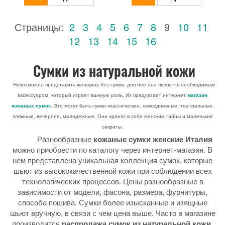
Страницы:
2
3
4
5
6
7
8
9
10
11
12
13
14
15
16
Сумки из натуральной кожи
Невозможно представить женщину без сумки, для нее она является необходимым
аксессуаром, который играет важную роль. Их предлагает интернет
магазин
кожаных сумок
. Это могут быть сумки классические, повседневные, театральные,
пляжные, вечерние, молодежные. Они хранят в себе женские тайны и маленькие
секреты.
Разнообразные
кожаные сумки женские Италия
можно приобрести по каталогу через интернет-магазин. В
нем представлена уникальная коллекция сумок, которые
шьют из высококачественной кожи при соблюдении всех
технологических процессов. Цены разнообразные в
зависимости от модели, фасона, размера, фурнитуры,
способа пошива. Сумки более изысканные и изящные
шьют вручную, в связи с чем цена выше. Часто в магазине
производится
распродажа сумок из натуральной кожи,