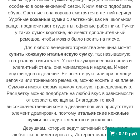
особенно в осенне-зимний сезон. К ним легко подобрать
обувь. Светлые тона хорошо смотрятся в летний период.
Удобные
кожаные сумки
с застежкой, как на школьном
ранце, предпочитают студенты, офисные работники. Ручки
у таких сумок короткие, но имеют дополнительный
ремешок, чтобы можно было носить на плече.
Для любого вечернего торжества женщина может
купить кожаную итальянскую
сумку
, так называемую,
театральную или клатч. У нее безукоризненный пошив и
элегантный стиль, она миниатюрна и нарядна. Имеет
внутри одно отделение. Ее носят в руке или при помощи
цепочки или тоненького ремешка, можно носить и на плече.
Сумочки имеют форму прямоугольную, трапециевидную.
Расцветку можно подобрать на любой вкус в зависимости
от возраста женщины. Благодаря тонкой
высококачественной коже в дизайне пошива присутствует
элемент драпировки, поэтому
итальянские кожаные
сумки
выглядят элегантно и роскошно.
Девушкам, которые ведут активный образ жизни и
:
0
/
0
руб
любят экспериментировать, Интернет-магазин может