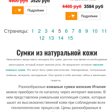
4400 руб
3520 руб
4480 руб
3584 руб
+
Подробнее
+
Подробнее
Страницы:
1
2
3
4
5
6
7
8
9
10
11
12
13
14
15
Сумки из натуральной кожи
Невозможно представить женщину без сумки, для нее она является необходимым
аксессуаром, который играет важную роль. Их предлагает интернет
магазин
кожаных сумок
. Это могут быть сумки классические, повседневные, театральные,
пляжные, вечерние, молодежные. Они хранят в себе женские тайны и маленькие
секреты.
Разнообразные
кожаные сумки женские Италия
можно приобрести по каталогу через интернет-магазин. В
нем представлена уникальная коллекция сумок, которые
шьют из высококачественной кожи при соблюдении всех
технологических процессов. Цены разнообразные в