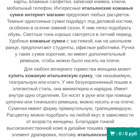
карты, влажные салфетки, записная книжка, ключи,
мобильный телефон. Интересные
итальянские кожаные
сумки интернет магазин
предложит любых расцветок.
Темные однотонные сумки подойдут под деловой костюм,
особенно в осенне-зимний сезон. К ним легко подобрать
обувь. Светлые тона хорошо смотрятся в летний период.
Удобные
кожаные сумки
с застежкой, как на школьном
ранце, предпочитают студенты, офисные работники. Ручки
у таких сумок короткие, но имеют дополнительный
ремешок, чтобы можно было носить на плече.
Для любого вечернего торжества женщина может
купить кожаную итальянскую
сумку
, так называемую,
театральную или клатч. У нее безукоризненный пошив и
элегантный стиль, она миниатюрна и нарядна. Имеет
внутри одно отделение. Ее носят в руке или при помощи
цепочки или тоненького ремешка, можно носить и на плече.
Сумочки имеют форму прямоугольную, трапециевидную.
Расцветку можно подобрать на любой вкус в зависимости
от возраста женщины. Благодаря тонкой
высококачественной коже в дизайне пошива присутствует
:
0
/
0
руб
элемент драпировки, поэтому
итальянские кожаные