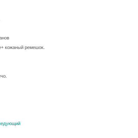
анов
е+ кожаный ремешок.
чо.
ледующий