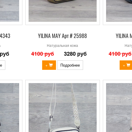
24343
YILINA MAY Арт # 25988
YILINA 
а
Натуральная кожа
Нат
 руб
4100 руб
3280 руб
4100 руб
е
+
Подробнее
+