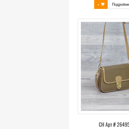
+
Подробне
СН Арт # 2649