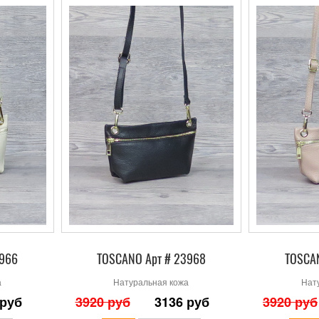
3966
TOSCANO Арт # 23968
TOSCAN
а
Натуральная кожа
Нат
 руб
3920 руб
3136 руб
3920 руб