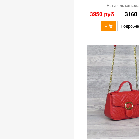
Натуральная кож
3950 руб
3160
+
Подробне