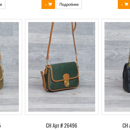
е
+
Подробнее
+
5
СН Арт # 26496
СН 