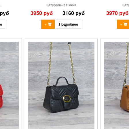
а
Натуральная кожа
Нат
 руб
3950 руб
3160 руб
3970 руб
е
+
Подробнее
+