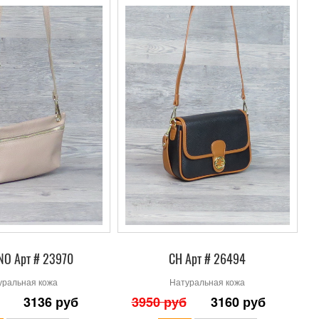
O Арт # 23970
СН Арт # 26494
уральная кожа
Натуральная кожа
3136 руб
3950 руб
3160 руб