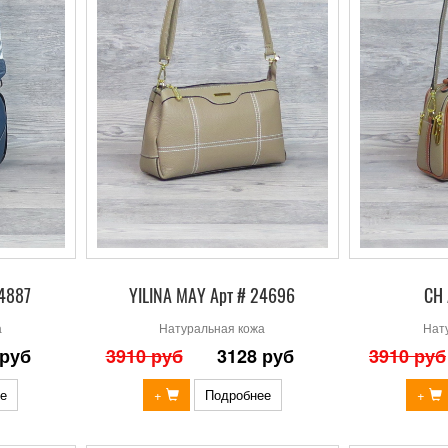
24887
YILINA MAY Арт # 24696
СН 
а
Натуральная кожа
Нат
 руб
3910 руб
3128 руб
3910 руб
е
+
Подробнее
+