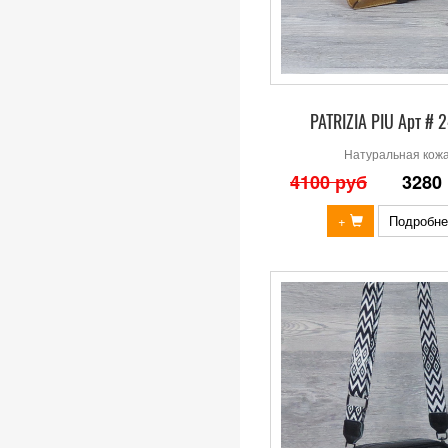
PATRIZIA PIU Арт # 
Натуральная кож
4100 руб
3280
+
Подробне