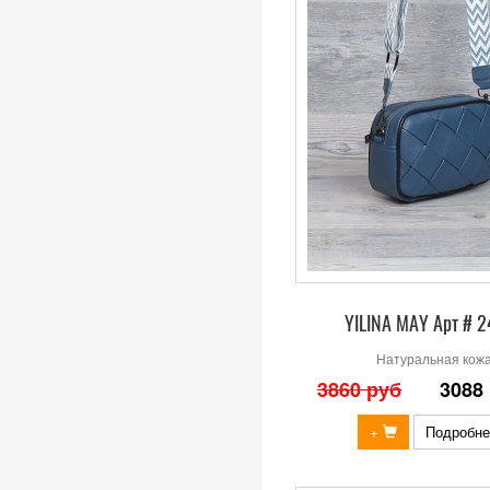
YILINA MAY Арт # 
Натуральная кож
3860 руб
3088
+
Подробне