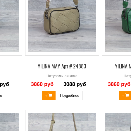
1
YILINA MAY Арт # 24883
YILINA 
а
Натуральная кожа
Нат
 руб
3860 руб
3088 руб
3860 руб
е
+
Подробнее
+