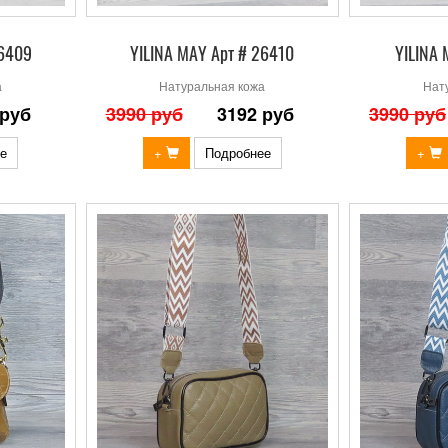
26409
YILINA MAY Арт # 26410
YILINA 
а
Натуральная кожа
Нат
 руб
3990 руб
3192 руб
3990 руб
е
+
Подробнее
+