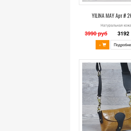
YILINA MAY Арт # 
Натуральная кож
3990 руб
3192
+
Подробне