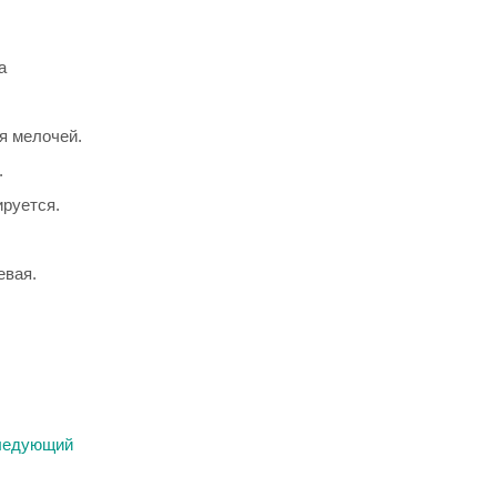
а
я мелочей.
.
руется.
евая.
ледующий