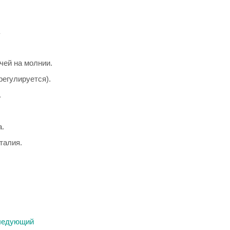
чей на молнии.
регулируется).
.
а.
талия.
ледующий