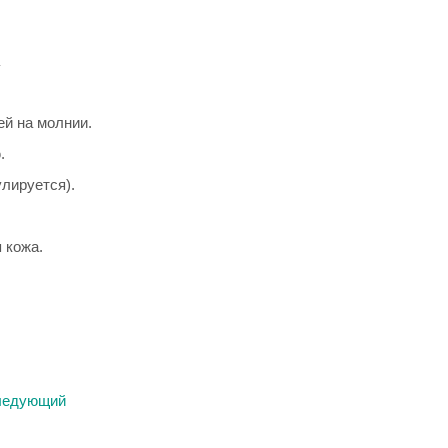
ей на молнии.
.
улируется).
 кожа.
ледующий