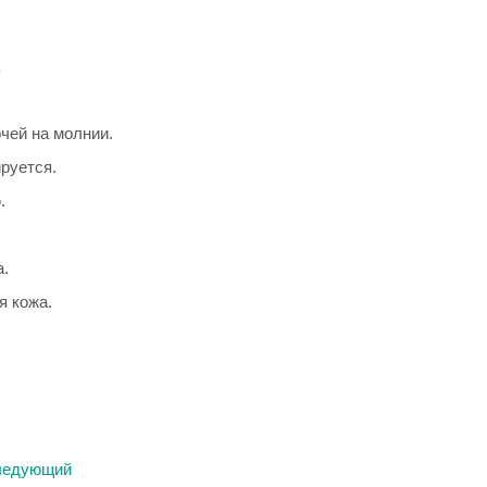
чей на молнии.
руется.
.
а.
я кожа.
ледующий