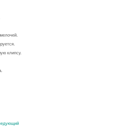
 мелочей.
руется.
ую клипсу.
а.
ледующий