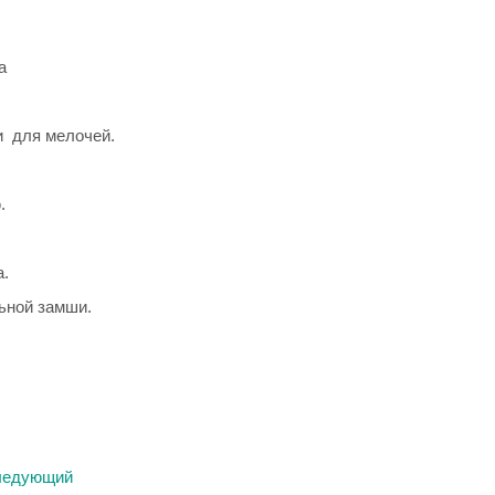
а
и для мелочей.
.
а.
ьной замши.
ледующий