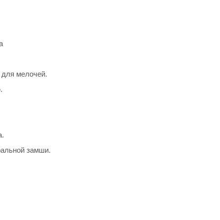
а
 для мелочей.
.
а.
ральной замши.