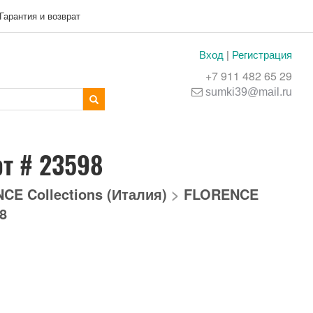
Гарантия и возврат
Вход
|
Регистрация
+7 911 482 65 29
sumki39@mail.ru
рт # 23598
CE Collections (Италия)
>
FLORENCE
98