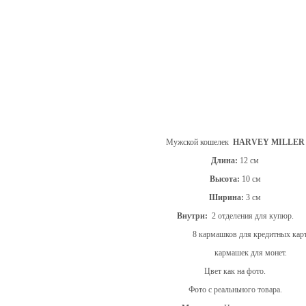
Мужской кошелек
HARVEY MILLER
Длина:
12 см
Высота:
10 см
Ширина:
3 см
Внутри:
2
отделения для купюр.
8 кармашков для кредитных карт
кармашек для монет.
Цвет как на фото.
Фото с реальньного товара.