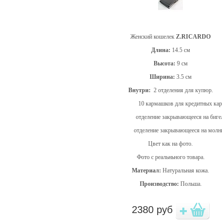
Женский кошелек
Z.RICARDO
Длина:
14.5 см
Высота:
9 см
Ширина:
3.5 см
Внутри:
2 отделения для купюр.
10 кармашков для кредитных карт
отделение закрывающееся на бигел
отделение закрывающееся на молн
Цвет как на фото.
Фото с реальньного товара.
Материал:
Натуральная кожа.
Производство:
Польша.
2380
руб