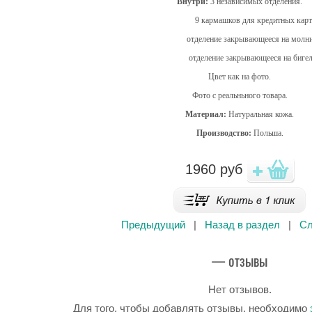
Внутри:
3 независимых отделения.
9 кармашков для кредитных карт
отделение закрывающееся на молн
отделение закрывающееся на бигел
Цвет как на фото.
Фото с реальньного товара.
Материал:
Натуральная кожа.
Производство:
Польша.
1960
руб
Предыдущий
|
Назад в раздел
|
С
— отзывы
Нет отзывов.
Для того, чтобы добавлять отзывы, необходимо