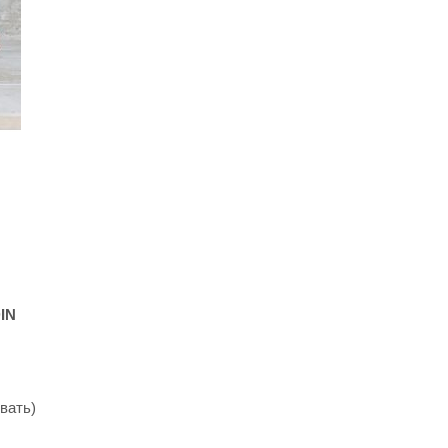
IN
вать)